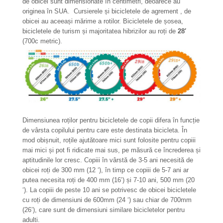
de obicei sunt dimensionate în centimetri, deoarece au
originea în SUA. Cursierele și bicicletele de agrement , de
obicei au aceeași mărime a rotilor. Bicicletele de șosea,
bicicletele de turism și majoritatea hibrizilor au roți de
28′
(700c metric).
Dimensiunea roților pentru bicicletele de copii difera în funcție
de vârsta copilului pentru care este destinata bicicleta. În
mod obișnuit, roțile ajutătoare mici sunt folosite pentru copiii
mai mici și pot fi ridicate mai sus, pe măsură ce încrederea și
aptitudinile lor cresc. Copiii în vârstă de 3-5 ani necesită de
obicei roți de 300 mm (12 ‘), în timp ce copiii de 5-7 ani ar
putea necesita roți de 400 mm (16’) și 7-10 ani, 500 mm (20
‘). La copiii de peste 10 ani se potrivesc de obicei bicicletele
cu roți de dimensiuni de 600mm (24 ‘) sau chiar de 700mm
(26’), care sunt de dimensiuni similare bicicletelor pentru
adulti.