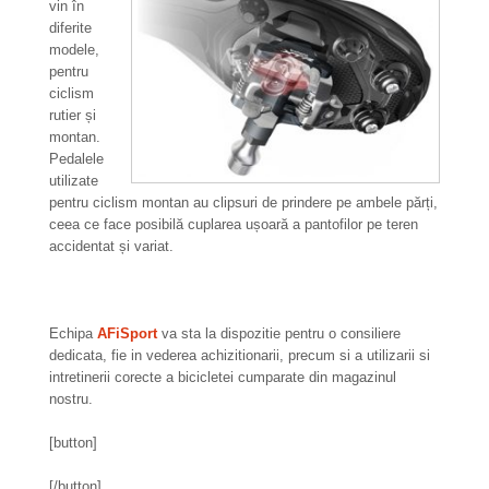
vin în
diferite
modele,
pentru
ciclism
rutier și
montan.
Pedalele
utilizate
pentru ciclism montan au clipsuri de prindere pe ambele părți,
ceea ce face posibilă cuplarea ușoară a pantofilor pe teren
accidentat și variat.
Echipa
AFiSport
va sta la dispozitie pentru o consiliere
dedicata, fie in vederea achizitionarii, precum si a utilizarii si
intretinerii corecte a bicicletei cumparate din magazinul
nostru.
[button]
[/button]