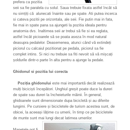
prefera ca pozitia
seii sa fie paralela cu solul. Saua trebuie fixata astfel încât să
nu simțiți că alunecati înainte sau pe spate. Ati putea incerca
si cateva pozitii pe orizontala, ale seii. Fie putin mai in fata,
fie mai in spate pana sa ajungeti la pozitia ideala pentru
anatomia dvs. Inaltimea seii ar trebui să fie si ea reglata,
astfel încât picioarele să se poata aseza în mod natural
deasupra pedalelor. Deasemenea, atunci când vă extindeți
piciorul cu calcaiul pozitionat pe pedala, piciorul sa fie
complet intins. Si nici nu trebuie sa fiti nevoit să vă mișcați
șoldurile dintr-o parte în alta pentru a ajunge la pedale.
Ghidonul si pozitia lui corecta
Poziția ghidonului
este mai importantă decât realizează
mulți biciciști începători. Unghiul greșit poate duce la dureri
de spate sau dureri la încheieturile mâinii. În general,
ghidoanele sunt dimensionate dupa bicicletă și au diferite
lungimi. Pe cursiere și bicicletele de turism acestea sunt, de
obicei, la aceeași lățime cu umerii, în timp ce pe bicicletele
de munte sunt mai lungi decat latimea umerilor.
Manetele pot fi