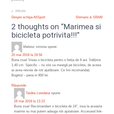
Articole
N
Despre echipa AfiSport
Shimano & SRAM
2 thoughts on “Marimea si
a
bicicleta potrivita!!!”
v
i
Mateiuc simona
spune:
g
20 mai 2019 la 19:56
a
Buna ziua! Vreau o bicicleta pentru o fetița de 8 ani. Înălțime
1,40 cm. Specific – nu stie sa meargă pe bicicleta, de aceea
r
ar avea nevoie de roti ajutătoare. Ce îmi recomandați.
e
Bugetul – pana in 900 lei.
î
Răspunde
n
Tardea Loredana
spune:
a
28 mai 2019 la 13:23
Buna ziua! Recomandam o bicicleta de 24″, insa la aceasta
r
marime nu mai putem adauga roti ajutatoare. Accesand link-