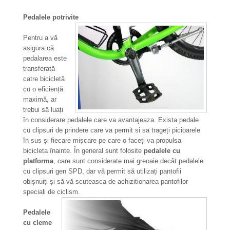
Pedalele potrivite
Pentru a vă
asigura că
pedalarea este
transferată
catre bicicletă
cu o eficiență
maximă, ar
trebui să luați
în considerare pedalele care va avantajeaza. Exista pedale
cu clipsuri de prindere care va permit si sa trageți picioarele
în sus și fiecare mișcare pe care o faceți va propulsa
bicicleta înainte. În general sunt folosite
pedalele cu
platforma
, care sunt considerate mai greoaie decât pedalele
cu clipsuri gen SPD, dar vă permit să utilizați pantofii
obișnuiți și să vă scuteasca de achizitionarea pantofilor
speciali de ciclism.
Pedalele
cu cleme