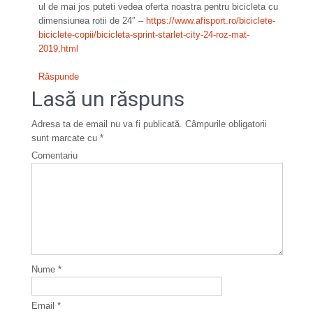
ul de mai jos puteti vedea oferta noastra pentru bicicleta cu
t
dimensiunea rotii de 24″ –
https://www.afisport.ro/biciclete-
i
biciclete-copii/bicicleta-sprint-starlet-city-24-roz-mat-
2019.html
c
Răspunde
o
Lasă un răspuns
l
e
Adresa ta de email nu va fi publicată.
Câmpurile obligatorii
sunt marcate cu
*
Comentariu
Nume
*
Email
*