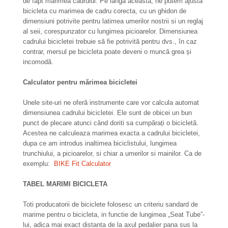
de fapt marimea cadrului. Pe langa aceasta, ne putem ajusta
bicicleta cu marimea de cadru corecta, cu un ghidon de
dimensiuni potrivite pentru latimea umerilor nostrii si un reglaj
al seii, corespunzator cu lungimea picioarelor. Dimensiunea
cadrului bicicletei trebuie să fie potrivită pentru dvs., în caz
contrar, mersul pe bicicleta poate deveni o muncă grea și
incomodă.
Calculator pentru mărimea bicicletei
Unele site-uri ne oferă instrumente care vor calcula automat
dimensiunea cadrului bicicletei. Ele sunt de obicei un bun
punct de plecare atunci când doriti sa cumpărați o bicicletă.
Acestea ne calculeaza marimea exacta a cadrului bicicletei,
dupa ce am introdus inaltimea biciclistului, lungimea
trunchiului, a picioarelor, si chiar a umerilor si mainilor. Ca de
exemplu:
BIKE Fit Calculator
TABEL MARIMI BICICLETA
Toti producatorii de biciclete folosesc un criteriu sandard de
marime pentru o bicicleta, in functie de lungimea „Seat Tube”-
lui, adica mai exact distanta de la axul pedalier pana sus la