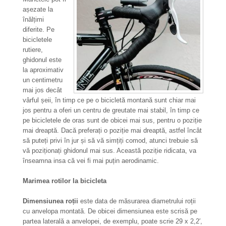
așezate la
înălțimi
diferite. Pe
bicicletele
rutiere,
ghidonul este
la aproximativ
un centimetru
mai jos decât
vârful șeii, în timp ce pe o bicicletă montană sunt chiar mai
jos pentru a oferi un centru de greutate mai stabil, în timp ce
pe bicicletele de oras sunt de obicei mai sus, pentru o poziție
mai dreaptă. Dacă preferați o poziție mai dreaptă, astfel încât
să puteți privi în jur și să vă simțiți comod, atunci trebuie să
vă poziționați ghidonul mai sus. Această poziție ridicata, va
înseamna insa că vei fi mai puțin aerodinamic.
Marimea rotilor la bicicleta
Dimensiunea roții
este data de măsurarea diametrului roții
cu anvelopa montată. De obicei dimensiunea este scrisă pe
partea laterală a anvelopei, de exemplu, poate scrie 29 x 2,2′,