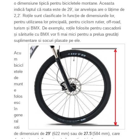
o dimensiune tipică pentru bicicletele montane. Aceasta
indică faptul că roata este de 29′, iar anvelopa are o lățime de
2,2′. Roțile sunt clasificate în funcție de dimensiunile lor,
pentru utilizarea lor principală, pentru ciclism rutier, off-road,
turism și BMX. De exemplu, roțile folosite pentru cascadorii
și săriturile cu BMX vor fi mai mici pentru a prelua greutăți
suplimentare si socuri plasate pe ele.
Acu
m
bicicl
etele
de
munt
e
folos
esc
în
gene
ral
roti
de dimensiuni de
29′
(622 mm) sau de
27.5
‘(584 mm), care